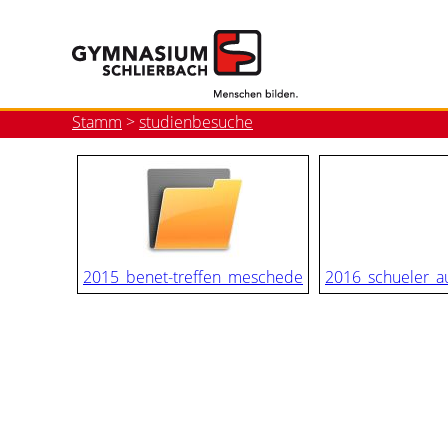
Stamm
>
studienbesuche
2015_benet-treffen_meschede
2016_schueler_a