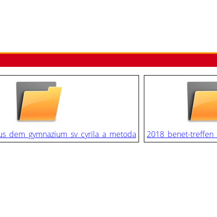
us_dem_gymnazium_sv_cyrila_a_metoda
2018_benet-treffen